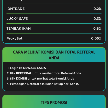
IDNTRADE
0.2%
LUCKY SAFE
0.3%
TEMBAK IKAN
0.8%
ProxyBet
0.05%
CARA MELIHAT KOMISI DAN TOTAL REFFERAL
ANDA
Login ke
DEWABET.ASIA
Klik
REFERRAL
untuk melihat total Referral Anda
Klik
KOMISI
untuk melihat total Komisi Anda
Pembagian Referral dilakukan setiap hari Senin.
TIPS PROMOSI