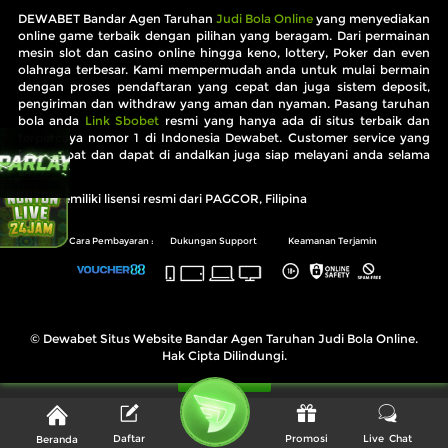
DEWABET Bandar Agen Taruhan
Judi Bola Online
yang menyediakan
online game terbaik dengan pilihan yang beragam. Dari permainan
mesin slot dan casino online hingga keno, lottery, Poker dan even
olahraga terbesar. Kami mempermudah anda untuk mulai bermain
dengan proses pendaftaran yang cepat dan juga sistem deposit,
pengiriman dan withdraw yang aman dan nyaman. Pasang taruhan
bola anda
Link Sbobet
resmi yang hanya ada di situs terbaik dan
terpercaya nomor 1 di Indonesia Dewabet. Customer service yang
bersahabat dan dapat di andalkan juga siap melayani anda selama
24/7.
Kami memiliki lisensi resmi dari PAGCOR, Filipina
Cara Pembayaran :
Dukungan Support
Keamanan Terjamin
© Dewabet Situs Website Bandar Agen Taruhan Judi Bola Online.
Hak Cipta Dilindungi.
Play Now
Daftar
Promosi
Live Chat
Beranda