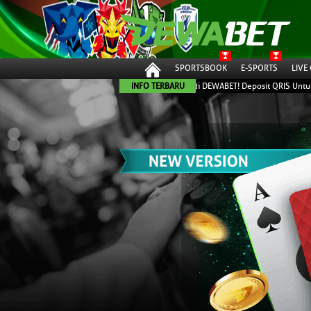
SPORTSBOOK
E-SPORTS
LIVE
Selamat Datang di DEWABET! Deposit QRIS Untuk Semu
INFO TERBARU