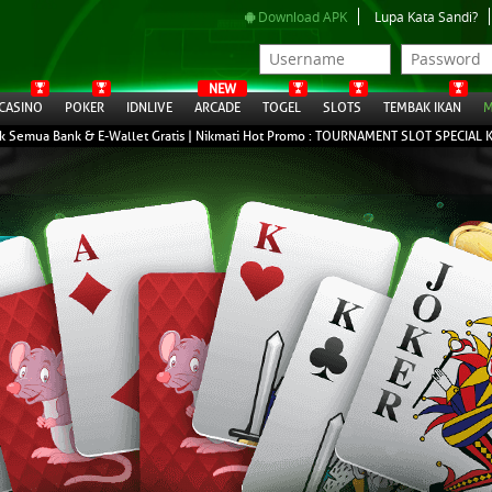
Download APK
Lupa Kata Sandi?
NEW
 CASINO
POKER
IDNLIVE
ARCADE
TOGEL
SLOTS
TEMBAK IKAN
M
a Bank & E-Wallet Gratis | Nikmati Hot Promo : TOURNAMENT SLOT SPECIAL KEMERD