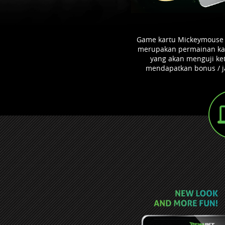
Game kartu Mickeymouse (
merupakan permainan kart
yang akan menguji ke
mendapatkan bonus / ja