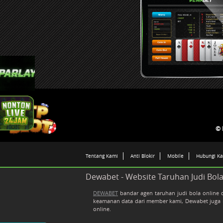
© 
Tentang Kami
Anti Blokir
Mobile
Hubungi K
Dewabet - Website Taruhan Judi Bol
DEWABET
bandar agen taruhan judi bola online d
keamanan data dari member kami, Dewabet jug
online.