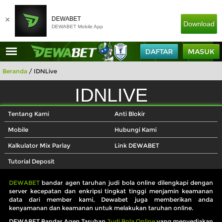
×
DEWABET
Download
DEWABET Mobile App
DAFTAR
MASUK
Beranda
/
IDNLive
IDNLIVE
INDONESIAN TRADITIONAL GAME
Tentang Kami
Anti Blokir
Mobile
Hubungi Kami
Kalkulator Mix Parlay
Link DEWABET
Tutorial Deposit
DEWABET
bandar agen taruhan judi bola online dilengkapi dengan
server kecepatan dan enkripsi tingkat tinggi menjamin keamanan
data dari member kami, Dewabet juga memberikan anda
kenyamanan dan keamanan untuk melakukan taruhan online.
DEWABET Bandar Agen Taruhan
Judi Bola Online
yang menyediakan