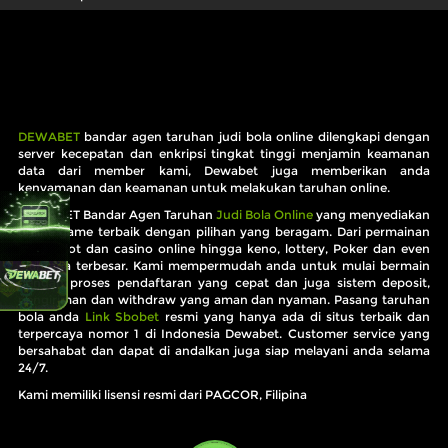
DEWABET
bandar agen taruhan judi bola online dilengkapi dengan
server kecepatan dan enkripsi tingkat tinggi menjamin keamanan
data dari member kami, Dewabet juga memberikan anda
kenyamanan dan keamanan untuk melakukan taruhan online.
DEWABET Bandar Agen Taruhan
Judi Bola Online
yang menyediakan
online game terbaik dengan pilihan yang beragam. Dari permainan
mesin slot dan casino online hingga keno, lottery, Poker dan even
olahraga terbesar. Kami mempermudah anda untuk mulai bermain
dengan proses pendaftaran yang cepat dan juga sistem deposit,
pengiriman dan withdraw yang aman dan nyaman. Pasang taruhan
bola anda
Link Sbobet
resmi yang hanya ada di situs terbaik dan
terpercaya nomor 1 di Indonesia Dewabet. Customer service yang
bersahabat dan dapat di andalkan juga siap melayani anda selama
24/7.
Kami memiliki lisensi resmi dari PAGCOR, Filipina