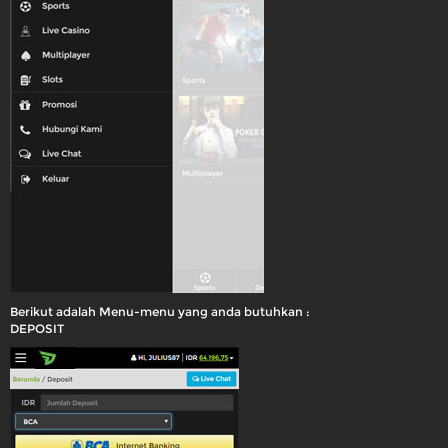
Berikut adalah Menu-menu yang anda butuhkan :
DEPOSIT