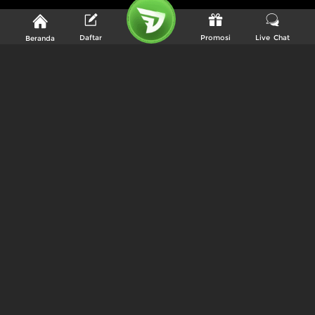
Daftar
Promosi
Live Chat
Beranda
Cara Pembayaran :
Dukungan Support
Keamanan Terjamin
© Dewabet Situs Website Bandar Agen Taruhan Judi Bola Online.
Hak Cipta Dilindungi.