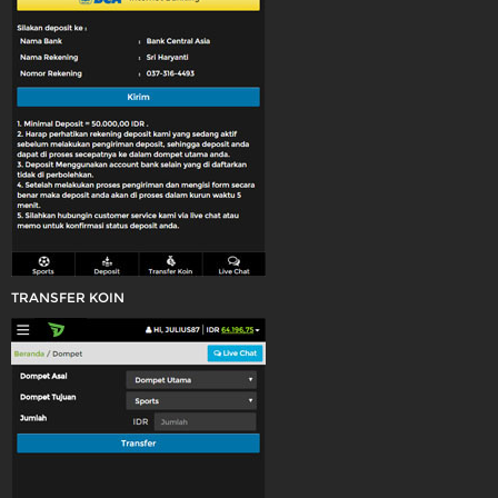
TRANSFER KOIN