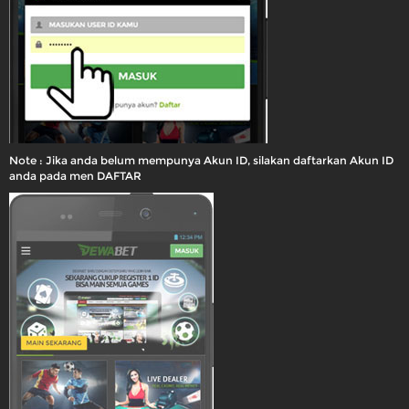
Note : Jika anda belum mempunya Akun ID, silakan daftarkan Akun ID
anda pada men DAFTAR