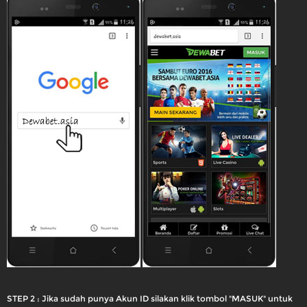
STEP 2 : Jika sudah punya Akun ID silakan klik tombol "MASUK" untuk